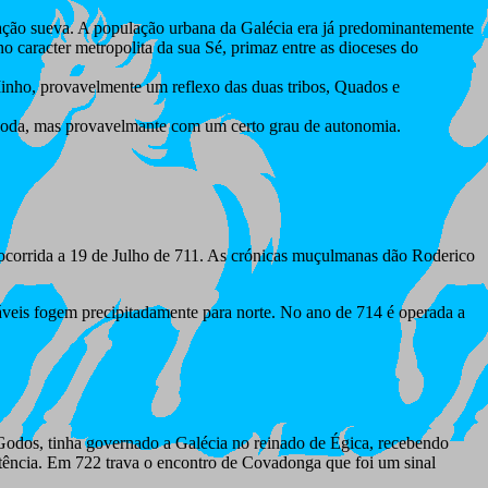
lação sueva. A população urbana da Galécia era já predominantemente
o caracter metropolita da sua Sé, primaz entre as dioceses do
inho, provavelmente um reflexo das duas tribos, Quados e
igoda, mas provavelmante com um certo grau de autonomia.
 ocorrida a 19 de Julho de 711. As crónicas muçulmanas dão Roderico
áveis fogem precipitadamente para norte. No ano de 714 é operada a
 Godos, tinha governado a Galécia no reinado de Égica, recebendo
istência. Em 722 trava o encontro de Covadonga que foi um sinal