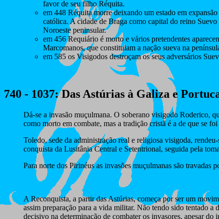
favor de seu filho Réquita.
em 448 Réquita morre deixando um estado em expansão a 
católica. A cidade de Braga como capital do reino Suevo e
Noroeste peninsular.
em 456 Requiário é morto e vários pretendentes aparece
Marcomanos, que constituiam a nação sueva na penínsul
em 585 os Visigodos destroçam os seus adversários Suev
740 - 1037
: Das Astúrias à Galiza e Portuc
Dá-se a invasão muçulmana. O soberano visigodo Roderico, que
como morto em combate, mas a tradição cristã é a de que se foi 
Toledo, sede da administração real e religiosa visigoda, rend
conquista da Lusitânia Central e Setentrional, seguida pela tom
Para norte dos Pirinéus as invasões muçulmanas são travadas por
A Reconquista, a partir das Astúrias, começa por ser um movim
assim preparação para a vida militar. Não tendo sido tentado a
decisivo na determinação de combater os invasores, apesar do in