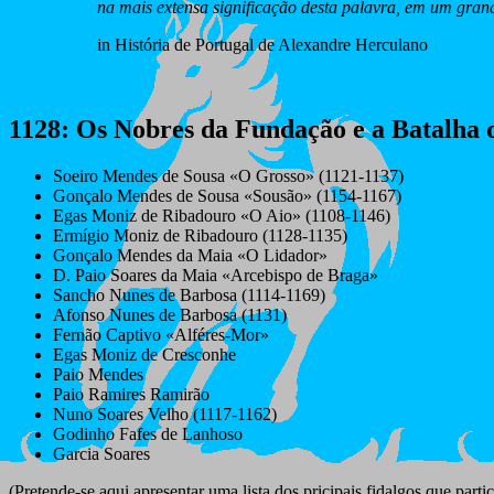
na mais extensa significação desta palavra, em um gran
in História de Portugal de Alexandre Herculano
1128
: Os Nobres da Fundação e a Batalha
Soeiro Mendes de Sousa «O Grosso» (1121-1137)
Gonçalo Mendes de Sousa «Sousão» (1154-1167)
Egas Moniz de Ribadouro «O Aio» (1108-1146)
Ermígio Moniz de Ribadouro (1128-1135)
Gonçalo Mendes da Maia «O Lidador»
D. Paio Soares da Maia «Arcebispo de Braga»
Sancho Nunes de Barbosa (1114-1169)
Afonso Nunes de Barbosa (1131)
Fernão Captivo «Alféres-Mor»
Egas Moniz de Cresconhe
Paio Mendes
Paio Ramires Ramirão
Nuno Soares Velho (1117-1162)
Godinho Fafes de Lanhoso
Garcia Soares
(Pretende-se aqui apresentar uma lista dos pricipais fidalgos que pa