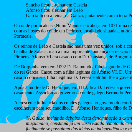
Sancho ficou a reinar em Castela
Afonso ficou a reinar em Leão
Garcia ficou a reinar na Galiza, juntamente com a terra P
O conde portucalense Nuno Mendes encabeça em 1071 uma revolta
com as hostes do conde em Pedroso, localidade situada a norte
Portucale.
Os reinos de Leão e Castela são mais uma vez unidos, sob a co
batalha de Zalaca, marca uma importante mudança da relação de 
Pirinéus. Afonso VI era casado com D. Constança de Borgonha, f
De Borgonha vem em 1092 D. Raimundo, filho segundo de Guilh
do rei Garcia. Casou com a filha legítima de Afonso VI, D. Urr
casa-o com a sua filha ilegítima D. Teresa e atribui-lhe o gov
Após a morte de D. Henrique, em 1112, fica D. Teresa a governar
casamento. Associou ao governo o conde galego Bermudo Peres 
A crescente influência dos condes galegos no governo do conda
escolheram para seu caudilho, D. Afonso Henriques, filho de D
"A Galiza, incluindo debaixo desta denominação a exten
muçulmano, constituía já um vasto estado remoto do cen
facilmente se possuírem das ideias de independência e re