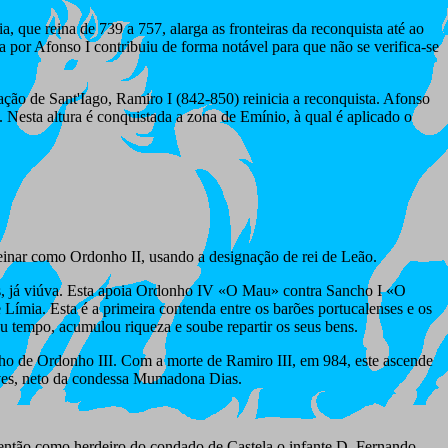
que reina de 739 a 757, alarga as fronteiras da reconquista até ao
a por Afonso I contribuiu de forma notável para que não se verifica-se
ação de Sant'Iago, Ramiro I (842-850) reinicia a reconquista. Afonso
. Nesta altura é conquistada a zona de Emínio, à qual é aplicado o
 reinar como Ordonho II, usando a designação de rei de Leão.
as, já viúva. Esta apoia Ordonho IV «O Mau» contra Sancho I «O
ímia. Esta é a primeira contenda entre os barões portucalenses e os
eu tempo, acumulou riqueza e soube repartir os seus bens.
ho de Ordonho III. Com a morte de Ramiro III, em 984, este ascende
ves, neto da condessa Mumadona Dias.
então como herdeiro do condado de Castela o infante D. Fernando,