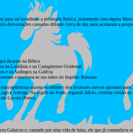
se para sul invadindo a península Ibérica, juntamente com alguns Mar
ós desvastações causadas durante cerca de dez anos aceitaram a propos
gos ficaram na Bética
s na Lusitânia e na Cartaginense Ocidental
os e os Asdingos na Galécia
conense conservou-se nas mãos do Império Romano
 mais optimistas quanto ao número dos invasores suevos apontam para 
Lugo e Astorga. Na região do Porto, segundo Idício, cronista cristão d
cale Locum (Porto).
vos Galaicos e, cansado por uma vida de lutas, ele que já comandava o