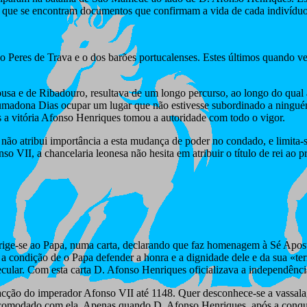
em que se encontram documentos que confirmam a vida de cada indivíduo
 Peres de Trava e o dos barões portucalenses. Estes últimos quando v
ousa e de Ribadouro, resultava de um longo percurso, ao longo do qual
adona Dias ocupar um lugar que não estivesse subordinado a ninguém, 
 a vitória Afonso Henriques tomou a autoridade com todo o vigor.
 não atribui importância a esta mudança de poder no condado, e limita-s
so VII, a chancelaria leonesa não hesita em atribuir o título de rei ao
irige-se ao Papa, numa carta, declarando que faz homenagem à Sé Apo
 a condição de o Papa defender a honra e a dignidade dele e da sua «t
secular. Com esta carta D. Afonso Henriques oficializava a independênci
ção do imperador Afonso VII até 1148. Quer desconhece-se a vassalag
incomodado com ela. Apenas quando D. Afonso Henriques, após a conquis