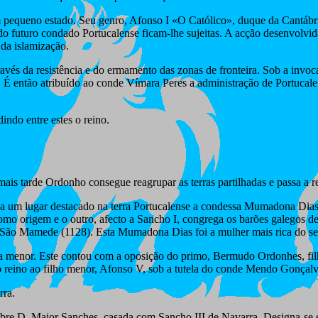
equeno estado. Seu genro, Afonso I «O Católico», duque da Cantábria, 
do futuro condado Portucalense ficam-lhe sujeitas. A acção desenvolvid
 da islamização.
ravés da resistência e do ermamento das zonas de fronteira. Sob a invoc
. É então atribuído ao conde Vímara Peres a administração de Portucale
dindo entre estes o reino.
 mais tarde Ordonho consegue reagrupar as terras partilhadas e passa a
e a um lugar destacado na terra Portucalense a condessa Mumadona Di
origem e o outro, afecto a Sancho I, congrega os barões galegos de L
a de São Mamede (1128). Esta Mumadona Dias foi a mulher mais rica do s
nda menor. Este contou com a oposição do primo, Bermudo Ordonhes, fil
reino ao filho menor, Afonso V, sob a tutela do conde Mendo Gonçal
rra.
obre D. Maior Sanches, casada com Sancho III de Navarra. Designa-se 