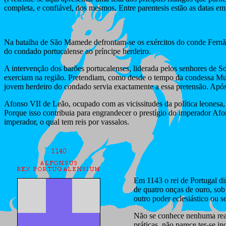
completa, e confiável, dos mesmos. Entre parentesis estão as datas 
Na batalha de São Mamede defrontam-se os exércitos do conde Fernão
do condado portucalense ao príncipe herdeiro.
A intervenção dos barões portucalenses, liderada pelos senhores de S
exerciam na região. Pretendiam, como desde o tempo da condessa Mum
jovem herdeiro do condado servia exactamente a essa pretensão. Após
Afonso VII de Leão, ocupado com as vicissitudes da política leonesa,
Porque isso contribuia para engrandecer o prestígio do imperador Afon
imperador, o qual tem reis por vassalos.
Em 1143 o rei de Portugal d
de quatro onças de ouro, sob
outro poder eclesiástico ou 
Não se conhece nenhuma reac
práticas, não parece ter-se 