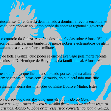
tucalense. O rei Garcia determinado a dominar a revolta encontra-se
tado, tornando-se no último conde da nobreza regional a governar
o controlo da Galiza. A vitória dos almorávidas sobre Afonso VI, na
tãos peninsulares, mas também os meios nobres e eclésiasticos de além
aram-se a enviar reforços militares.
e toda a Galiza, cujo poder se encontrava vago pela morte recente
a península D. Henrique de Borgonha, da família ducal. Afonso VI
 a outrém, já que lhe tinha sido dado por seu pai na altura do
 em segundas núpcias com Bermudo, do qual terá tido uma filha.
la grande maioria dos infanções do Entre Douro e Minho. Estes
mo incorporado o território novamente adquirido ao Garb
 esse largo tracto de terra se dividia ficavam assaz poderosos para
cristãos. Afonso VI pôde evitar esse risco convertendo toda a Galiza,