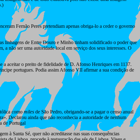
.)
enceram Fernão Peres pretendiam apenas obriga-lo a ceder o governo
 as linhagens de Entre Douro e Minho tinham solidificado o poder que
a não ser uma autoridade local em serviço dos seus interesses. O
e a aceitar o preito de fidelidade de D. Afonso Henriques em 1137.
 príncipe portugues. Podia assim Afonso VII afirmar a sua condição de
stólica como
miles
de São Pedro, obrigando-se a pagar o censo anual
erra». Declarou ainda que não reconhecia a autoridade de nenhum
a de Portugal
em à Santa Sé, quer não acreditasse nas suas consequências
ta de Lisboa, procede à restauração das sés de Lisboa, Viseu e