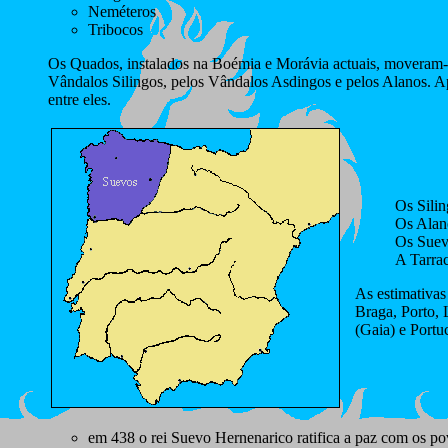
Neméteros
Tribocos
Os Quados, instalados na Boémia e Morávia actuais, moveram-
Vândalos Silingos, pelos Vândalos Asdingos e pelos Alanos. Ap
entre eles.
Os Silin
Os Alano
Os Suev
A Tarra
As estimativas
Braga, Porto, 
(Gaia) e Portu
em 438 o rei Suevo Hernenarico ratifica a paz com os po