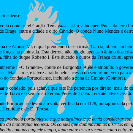
ortucalense
 contra o rei Garcia. Tentava-se assim, a independência da terra Por
 de Braga, entre a cidade e o rio Cávado. O conde Nuno Mendes é derro
roa de Afonso VI, o qual prendendo o seu irmão Garcia, obtem também 
forças na península. Esta derrota não atingiu apenas o ânimo dos cris
ilha do duque Roberto I. Este ducado e outros da França do sul apress
erme I «O Grande», conde de Borgonha. A ele é atribuído o governo d
aca. Mais tarde, e talvez atraído pelo sucesso do seu primo, vem para 
erno do condado Portucalense, incluíndo a zona de Emínio (Coimbra).
 o condado, pois achava que este lhe pertencia por direito, mais do que
de Trava e o seu irmão Fernão Peres de Trava. Terá até talvez casado
do Portucalense levou à revolta verificada em 1128, portagonizada pe
. Henrique e de D. Teresa.
sa província portugalense e que naturalmente se devia considerar co
tro da monarquia leonesa. Os condes que dominavam os distritos em que
belião comuns naquele tempo, tanto entre os sarracenos como entre os 