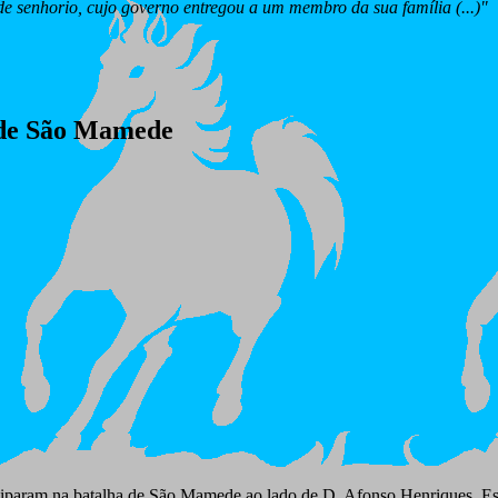
de senhorio, cujo governo entregou a um membro da sua família (...)"
 de São Mamede
rticiparam na batalha de São Mamede ao lado de D. Afonso Henriques. Es