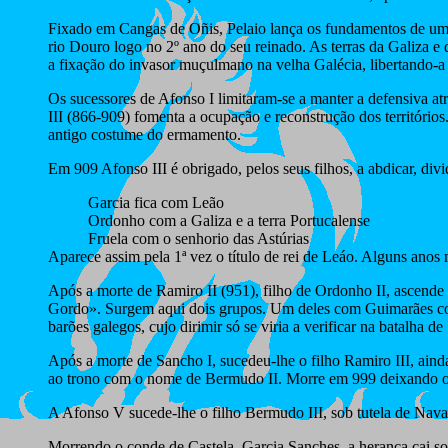
Fixado em Cangas de Oñis, Pelaio lança os fundamentos de um p
rio Douro logo no 2º ano do seu reinado. As terras da Galiza e 
a fixação do invasor muçulmano na velha Galécia, libertando-a
Os sucessores de Afonso I limitaram-se a manter a defensiva at
III (866-909) fomenta a ocupação e reconstrução dos territórios
antigo costume do ermamento.
Em 909 Afonso III é obrigado, pelos seus filhos, a abdicar, divi
Garcia fica com Leão
Ordonho com a Galiza e a terra Portucalense
Fruela com o senhorio das Astúrias
Aparece assim pela 1ª vez o título de rei de Leáo. Alguns anos
Após a morte de Ramiro II (951), filho de Ordonho II, ascend
Gordo». Surgem aqui dois grupos. Um deles com Guimarães como 
barões galegos, cujo dirimir só se viria a verificar na batalh
Após a morte de Sancho I, sucedeu-lhe o filho Ramiro III, ai
ao trono com o nome de Bermudo II. Morre em 999 deixando o 
A Afonso V sucede-lhe o filho Bermudo III, sob tutela de Nava
Morrendo o conde de Castela, Garcia Sanches, a herança cai s