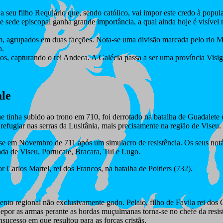
seu filho Requiário que, sendo católico, vai impor este credo à popu
 sede episcopal ganha grande importância, a qual ainda hoje é visível n
m, agrupados em duas facções. Nota-se uma divisão marcada pelo rio M
a.
os, capturando o rei Andeca. A Galécia passa a ser uma província Vis
ale
 tinha subido ao trono em 710, foi derrotado na batalha de Guadalete
refugiar nas serras da Lusitânia, mais precisamente na região de Viseu.
eu-se em Novembro de 711 após um simulacro de resistência. Os seus not
ada de Viseu, Portucale, Bracara, Tui e Lugo.
 Carlos Martel, rei dos Francos, na batalha de Poitiers (732).
ento regional não exclusivamente godo. Pelaio, filho de Favila rei dos
 depor as armas perante as hordas muçulmanas torna-se no chefe da res
sucesso em que resultou para as forças cristãs.